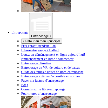
Entreposage
Entreposage
Retour au menu principal
Prix garanti pendant 1 an
Libre-entreposage à
U-Haul
Louez un déménagement en ligne aujourd’hui!
Emménagement en ligne : commencer
Entreposage climatisé
Entreposage de VR, de voiture et de bateau
Guide des tailles d'unités de libre-entreposage
Entreposage extérieur/accessible en voiture
Payer ma facture d'entreposage
FAQ
Conseils sur le libre-entreposage
Fournitures d’entreposage