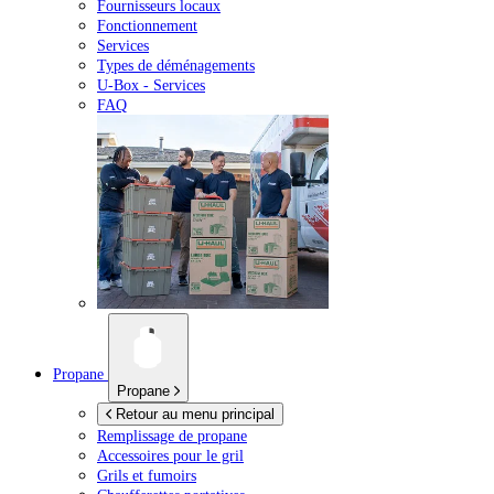
Fournisseurs locaux
Fonctionnement
Services
Types de déménagements
U-Box -
Services
FAQ
Propane
Propane
Retour au menu principal
Remplissage de propane
Accessoires pour le gril
Grils et fumoirs