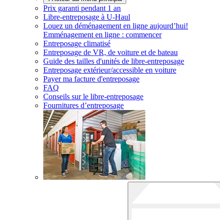
Prix garanti pendant 1 an
Libre-entreposage à
U-Haul
Louez un déménagement en ligne aujourd’hui!
Emménagement en ligne : commencer
Entreposage climatisé
Entreposage de VR, de voiture et de bateau
Guide des tailles d'unités de libre-entreposage
Entreposage extérieur/accessible en voiture
Payer ma facture d'entreposage
FAQ
Conseils sur le libre-entreposage
Fournitures d’entreposage