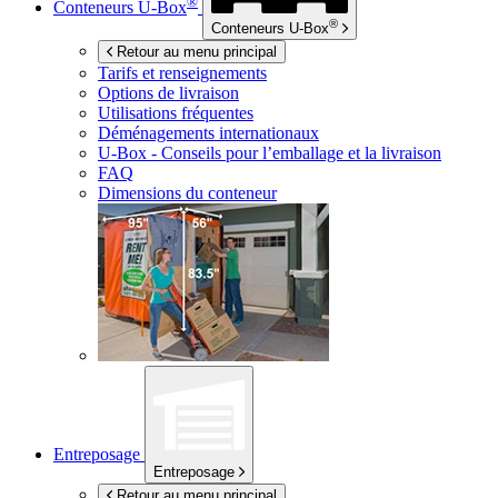
®
Conteneurs
U-Box
®
Conteneurs
U-Box
Retour au menu principal
Tarifs et renseignements
Options de livraison
Utilisations fréquentes
Déménagements internationaux
U-Box -
Conseils pour l’emballage et la livraison
FAQ
Dimensions du conteneur
Entreposage
Entreposage
Retour au menu principal