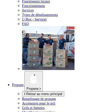
Fournisseurs locaux
Fonctionnement
Services
Types de déménagements
U-Box -
Services
FAQ
Propane
Propane
Retour au menu principal
Remplissage de propane
Accessoires pour le gril
Grils et fumoirs