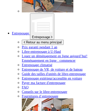
Entreposage
Entreposage
Retour au menu principal
Prix garanti pendant 1 an
Libre-entreposage à
U-Haul
Louez un déménagement en ligne aujourd’hui!
Emménagement en ligne : commencer
Entreposage climatisé
Entreposage de VR, de voiture et de bateau
Guide des tailles d'unités de libre-entreposage
Entreposage extérieur/accessible en voiture
Payer ma facture d'entreposage
FAQ
Conseils sur le libre-entreposage
Fournitures d’entreposage