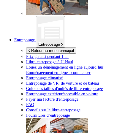
Entreposage
Entreposage
Retour au menu principal
Prix garanti pendant 1 an
Libre-entreposage à
U-Haul
Louez un déménagement en ligne aujourd’hui!
Emménagement en ligne : commencer
Entreposage climatisé
Entreposage de VR, de voiture et de bateau
Guide des tailles d'unités de libre-entreposage
Entreposage extérieur/accessible en voiture
Payer ma facture d'entreposage
FAQ
Conseils sur le libre-entreposage
Fournitures d’entreposage