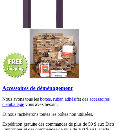
Accessoires de déménagement
Nous avons tous les
boxes
,
ruban adhésif
et
des accessoires
d'emballage
vous avez besoin.
Et nous rachèterons toutes les boîtes non utilisées.
Expédition gratuite des commandes de plus de 50 $ aux États
limitrophes et des commandes de plus de 100 $ au Canada.