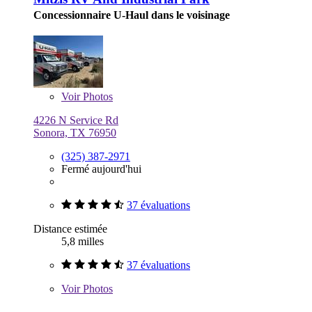
Concessionnaire U-Haul dans le voisinage
Voir
Photos
4226 N Service Rd
Sonora, TX 76950
(325) 387-2971
Fermé aujourd'hui
37 évaluations
Distance estimée
5,8 milles
37 évaluations
Voir
Photos