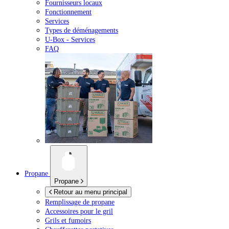
Fournisseurs locaux
Fonctionnement
Services
Types de déménagements
U-Box -
Services
FAQ
Propane
Propane
Retour au menu principal
Remplissage de propane
Accessoires pour le gril
Grils et fumoirs