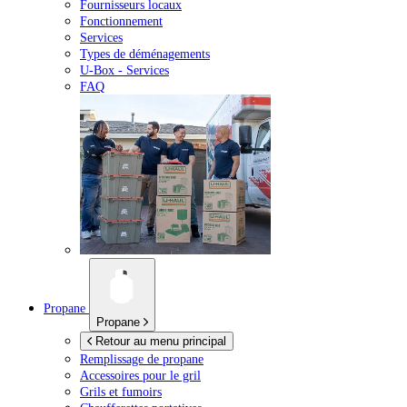
Fournisseurs locaux
Fonctionnement
Services
Types de déménagements
U-Box -
Services
FAQ
Propane
Propane
Retour au menu principal
Remplissage de propane
Accessoires pour le gril
Grils et fumoirs