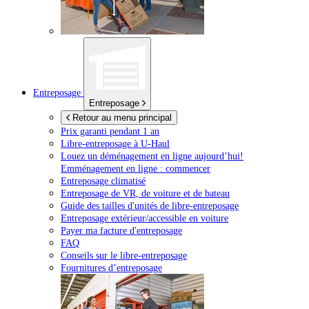
Entreposage
Entreposage
Retour au menu principal
Prix garanti pendant 1 an
Libre-entreposage à
U-Haul
Louez un déménagement en ligne aujourd’hui!
Emménagement en ligne : commencer
Entreposage climatisé
Entreposage de VR, de voiture et de bateau
Guide des tailles d'unités de libre-entreposage
Entreposage extérieur/accessible en voiture
Payer ma facture d'entreposage
FAQ
Conseils sur le libre-entreposage
Fournitures d’entreposage