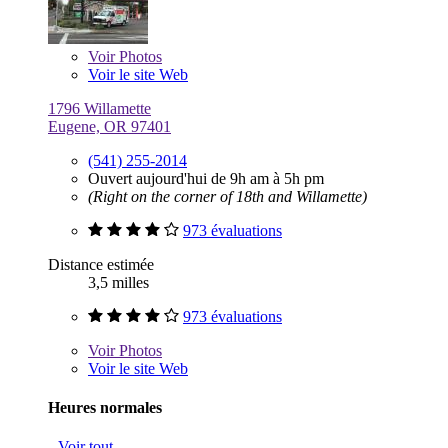
Voir
Photos
Voir le site Web
1796 Willamette
Eugene, OR 97401
(541) 255-2014
Ouvert aujourd'hui de 9h am à 5h pm
(Right on the corner of 18th and Willamette)
973 évaluations
Distance estimée
3,5 milles
973 évaluations
Voir
Photos
Voir le site Web
Heures normales
Voir tout