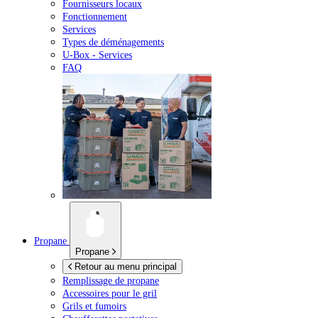
Fournisseurs locaux
Fonctionnement
Services
Types de déménagements
U-Box -
Services
FAQ
Propane
Propane
Retour au menu principal
Remplissage de propane
Accessoires pour le gril
Grils et fumoirs