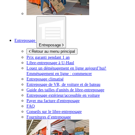
Entreposage
Entreposage
Retour au menu principal
Prix garanti pendant 1 an
Libre-entreposage à
U-Haul
Louez un déménagement en ligne aujourd’hui!
Emménagement en ligne : commencer
Entreposage climatisé
Entreposage de VR, de voiture et de bateau
Guide des tailles d'unités de libre-entreposage
Entreposage extérieur/accessible en voiture
Payer ma facture d'entreposage
FAQ
Conseils sur le libre-entreposage
Fournitures d’entreposage