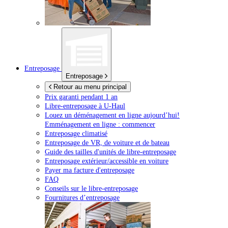
Entreposage
Entreposage
Retour au menu principal
Prix garanti pendant 1 an
Libre-entreposage à
U-Haul
Louez un déménagement en ligne aujourd’hui!
Emménagement en ligne : commencer
Entreposage climatisé
Entreposage de VR, de voiture et de bateau
Guide des tailles d'unités de libre-entreposage
Entreposage extérieur/accessible en voiture
Payer ma facture d'entreposage
FAQ
Conseils sur le libre-entreposage
Fournitures d’entreposage