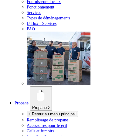
Fournisseurs locaux
Fonctionnement
Services
Types de déménagements
U-Box -
Services
FAQ
Propane
Propane
Retour au menu principal
Remplissage de propane
Accessoires pour le gril
Grils et fumoirs