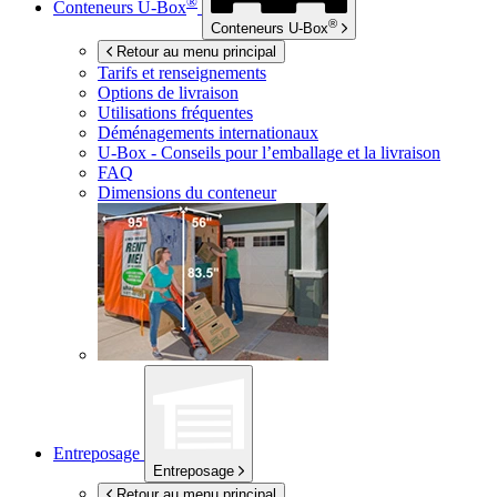
®
Conteneurs
U-Box
®
Conteneurs
U-Box
Retour au menu principal
Tarifs et renseignements
Options de livraison
Utilisations fréquentes
Déménagements internationaux
U-Box -
Conseils pour l’emballage et la livraison
FAQ
Dimensions du conteneur
Entreposage
Entreposage
Retour au menu principal