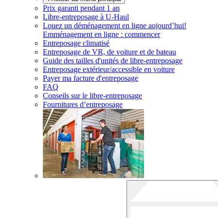
Prix garanti pendant 1 an
Libre-entreposage à
U-Haul
Louez un déménagement en ligne aujourd’hui!
Emménagement en ligne : commencer
Entreposage climatisé
Entreposage de VR, de voiture et de bateau
Guide des tailles d'unités de libre-entreposage
Entreposage extérieur/accessible en voiture
Payer ma facture d'entreposage
FAQ
Conseils sur le libre-entreposage
Fournitures d’entreposage