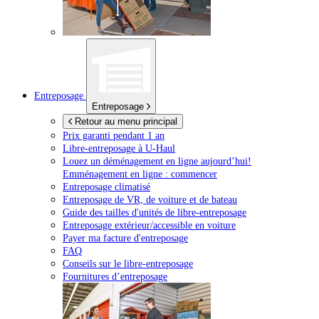
Entreposage
Entreposage
Retour au menu principal
Prix garanti pendant 1 an
Libre-entreposage à
U-Haul
Louez un déménagement en ligne aujourd’hui!
Emménagement en ligne : commencer
Entreposage climatisé
Entreposage de VR, de voiture et de bateau
Guide des tailles d'unités de libre-entreposage
Entreposage extérieur/accessible en voiture
Payer ma facture d'entreposage
FAQ
Conseils sur le libre-entreposage
Fournitures d’entreposage