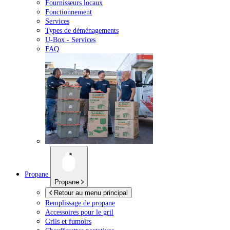
Fournisseurs locaux
Fonctionnement
Services
Types de déménagements
U-Box -
Services
FAQ
Propane
Propane
Retour au menu principal
Remplissage de propane
Accessoires pour le gril
Grils et fumoirs