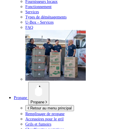
Fournisseurs locaux
Fonctionnement
Services
Types de déménagements
U-Box -
Services
FAQ
Propane
Propane
Retour au menu principal
Remplissage de propane
Accessoires pour le gril
Grils et fumoirs