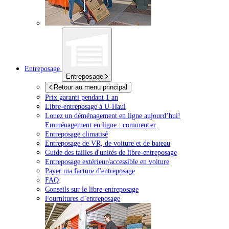
Entreposage
Entreposage
Retour au menu principal
Prix garanti pendant 1 an
Libre-entreposage à
U-Haul
Louez un déménagement en ligne aujourd’hui!
Emménagement en ligne : commencer
Entreposage climatisé
Entreposage de VR, de voiture et de bateau
Guide des tailles d'unités de libre-entreposage
Entreposage extérieur/accessible en voiture
Payer ma facture d'entreposage
FAQ
Conseils sur le libre-entreposage
Fournitures d’entreposage