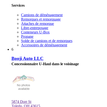
Services
Camions de déménagement
Remorques et remorquage
Attaches de remorque
Libre-entreposage
Conteneurs U-Box
Propane
Solde de camions et de remorques
Accessoires de déménagement
6
Booji Auto LLC
Concessionnaire U-Haul dans le voisinage
5874 Dorr St
Toledo, OH 43615