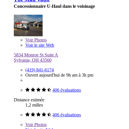
Concessionnaire U-Haul dans le voisinage
Voir
Photos
Voir le site Web
5834 Monroe St Suite A
Sylvania, OH 43560
(419) 841-6174
Ouvert aujourd'hui de 9h am à 3h pm
406 évaluations
Distance estimée
1,2 milles
406 évaluations
Voir
Photos