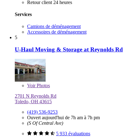
Retour client 24 heures
Services
Camions de déménagement
Accessoires de déménagement
5
U-Haul Moving & Storage at Reynolds Rd
Voir
Photos
2701 N Reynolds Rd
Toledo, OH 43615
(419) 536-9253
Ouvert aujourd'hui de 7h am à 7h pm
(S Of Central Ave)
5 933 évaluations