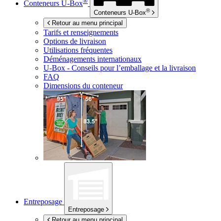
®
Conteneurs
U-Box
®
Conteneurs
U-Box
Retour au menu principal
Tarifs et renseignements
Options de livraison
Utilisations fréquentes
Déménagements internationaux
U-Box -
Conseils pour l’emballage et la livraison
FAQ
Dimensions du conteneur
Entreposage
Entreposage
Retour au menu principal