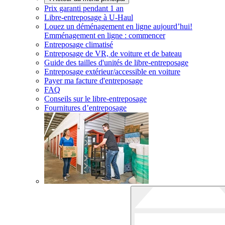
Prix garanti pendant 1 an
Libre-entreposage à
U-Haul
Louez un déménagement en ligne aujourd’hui!
Emménagement en ligne : commencer
Entreposage climatisé
Entreposage de VR, de voiture et de bateau
Guide des tailles d'unités de libre-entreposage
Entreposage extérieur/accessible en voiture
Payer ma facture d'entreposage
FAQ
Conseils sur le libre-entreposage
Fournitures d’entreposage