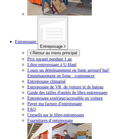
Entreposage
Entreposage
Retour au menu principal
Prix garanti pendant 1 an
Libre-entreposage à
U-Haul
Louez un déménagement en ligne aujourd’hui!
Emménagement en ligne : commencer
Entreposage climatisé
Entreposage de VR, de voiture et de bateau
Guide des tailles d'unités de libre-entreposage
Entreposage extérieur/accessible en voiture
Payer ma facture d'entreposage
FAQ
Conseils sur le libre-entreposage
Fournitures d’entreposage