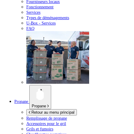
Fournisseurs locaux
Fonctionnement
Services
Types de déménagements
U-Box -
Services
FAQ
Propane
Propane
Retour au menu principal
Remplissage de propane
Accessoires pour le gril
Grils et fumoirs