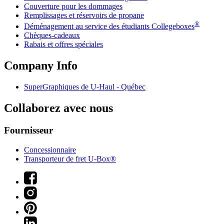
Couverture pour les dommages
Remplissages et réservoirs de propane
®
Déménagement au service des étudiants Collegeboxes
Chèques-cadeaux
Rabais et offres spéciales
Company Info
SuperGraphiques de
U-Haul
- Québec
Collaborez avec nous
Fournisseur
Concessionnaire
Transporteur de fret U-Box®