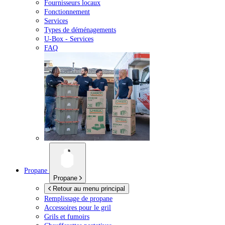
Fournisseurs locaux
Fonctionnement
Services
Types de déménagements
U-Box -
Services
FAQ
Propane
Propane
Retour au menu principal
Remplissage de propane
Accessoires pour le gril
Grils et fumoirs