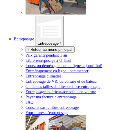
Entreposage
Entreposage
Retour au menu principal
Prix garanti pendant 1 an
Libre-entreposage à
U-Haul
Louez un déménagement en ligne aujourd’hui!
Emménagement en ligne : commencer
Entreposage climatisé
Entreposage de VR, de voiture et de bateau
Guide des tailles d'unités de libre-entreposage
Entreposage extérieur/accessible en voiture
Payer ma facture d'entreposage
FAQ
Conseils sur le libre-entreposage
Fournitures d’entreposage