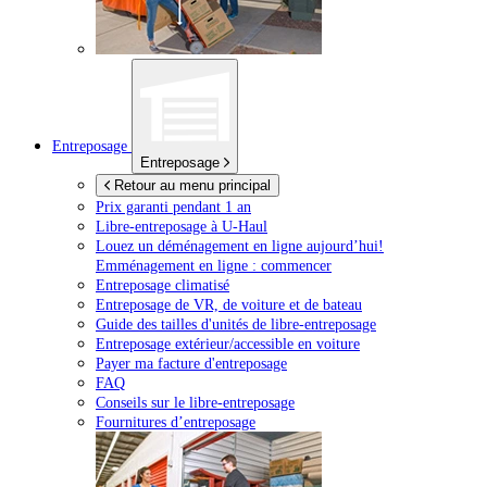
Entreposage
Entreposage
Retour au menu principal
Prix garanti pendant 1 an
Libre-entreposage à
U-Haul
Louez un déménagement en ligne aujourd’hui!
Emménagement en ligne : commencer
Entreposage climatisé
Entreposage de VR, de voiture et de bateau
Guide des tailles d'unités de libre-entreposage
Entreposage extérieur/accessible en voiture
Payer ma facture d'entreposage
FAQ
Conseils sur le libre-entreposage
Fournitures d’entreposage