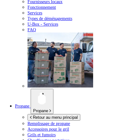
Fournisseurs locaux
Fonctionnement
Services
Types de déménagements
U-Box -
Services
FAQ
Propane
Propane
Retour au menu principal
Remplissage de propane
Accessoires pour le gril
Grils et fumoirs