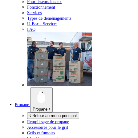
Fournisseurs locaux
Fonctionnement
Services
Types de déménagements
U-Box -
Services
FAQ
Propane
Propane
Retour au menu principal
Remplissage de propane
Accessoires pour le gril
Grils et fumoirs