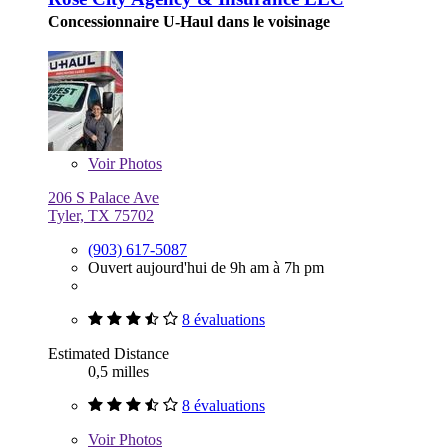
Concessionnaire U-Haul dans le voisinage
Voir
Photos
206 S Palace Ave
Tyler, TX 75702
(903) 617-5087
Ouvert aujourd'hui de 9h am à 7h pm
8 évaluations
Estimated Distance
0,5 milles
8 évaluations
Voir
Photos