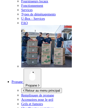
Fournisseurs locaux
Fonctionnement
Services
Types de déménagements
U-Box -
Services
FAQ
Propane
Propane
Retour au menu principal
Remplissage de propane
Accessoires pour le gril
Grils et fumoirs