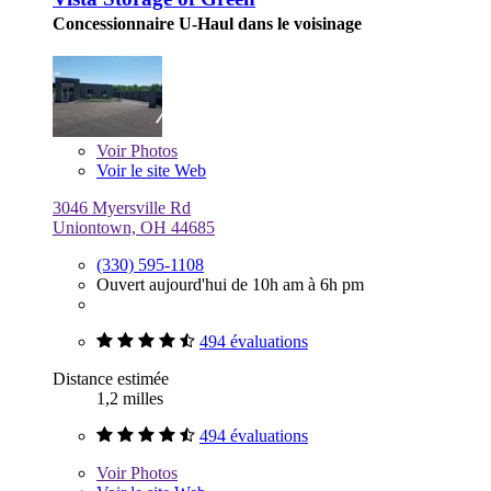
Concessionnaire U-Haul dans le voisinage
Voir
Photos
Voir le site Web
3046 Myersville Rd
Uniontown, OH 44685
(330) 595-1108
Ouvert aujourd'hui de 10h am à 6h pm
494 évaluations
Distance estimée
1,2 milles
494 évaluations
Voir
Photos