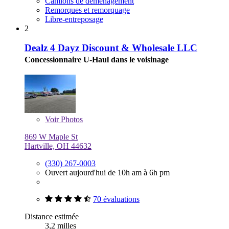
Camions de déménagement
Remorques et remorquage
Libre-entreposage
2
Dealz 4 Dayz Discount & Wholesale LLC
Concessionnaire U-Haul dans le voisinage
Voir
Photos
869 W Maple St
Hartville, OH 44632
(330) 267-0003
Ouvert aujourd'hui de 10h am à 6h pm
70 évaluations
Distance estimée
3,2 milles