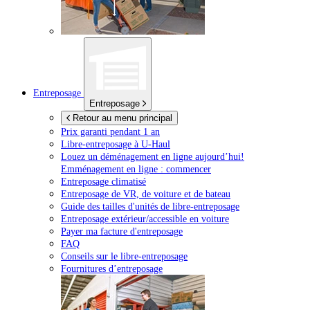
Entreposage
Entreposage
Retour au menu principal
Prix garanti pendant 1 an
Libre-entreposage à
U-Haul
Louez un déménagement en ligne aujourd’hui!
Emménagement en ligne : commencer
Entreposage climatisé
Entreposage de VR, de voiture et de bateau
Guide des tailles d'unités de libre-entreposage
Entreposage extérieur/accessible en voiture
Payer ma facture d'entreposage
FAQ
Conseils sur le libre-entreposage
Fournitures d’entreposage