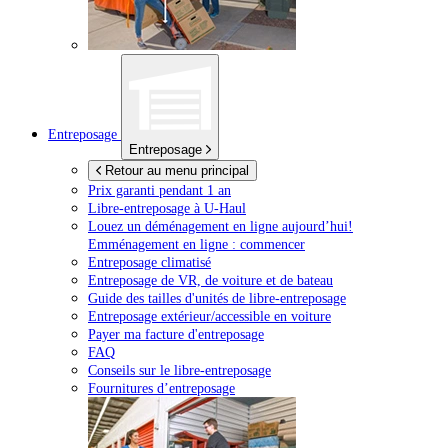
Entreposage
Entreposage
Retour au menu principal
Prix garanti pendant 1 an
Libre-entreposage à
U-Haul
Louez un déménagement en ligne aujourd’hui!
Emménagement en ligne : commencer
Entreposage climatisé
Entreposage de VR, de voiture et de bateau
Guide des tailles d'unités de libre-entreposage
Entreposage extérieur/accessible en voiture
Payer ma facture d'entreposage
FAQ
Conseils sur le libre-entreposage
Fournitures d’entreposage