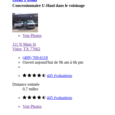
Concessionnaire U-Haul dans le voisinage
Voir
Photos
111 N Main St
Vidor, TX 77662
(409) 769-6118
Ouvert aujourd'hui de 9h am à 6h pm
445 évaluations
Distance estimée
0,7 milles
445 évaluations
Voir
Photos