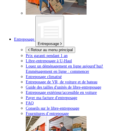
Entreposage
Entreposage
Retour au menu principal
Prix garanti pendant 1 an
Libre-entreposage à
U-Haul
Louez un déménagement en ligne aujourd’hui!
Emménagement en ligne : commencer
Entreposage climatisé
Entreposage de VR, de voiture et de bateau
Guide des tailles d'unités de libre-entreposage
Entreposage extérieur/accessible en voiture
Payer ma facture d'entreposage
FAQ
Conseils sur le libre-entreposage
Fournitures d’entreposage