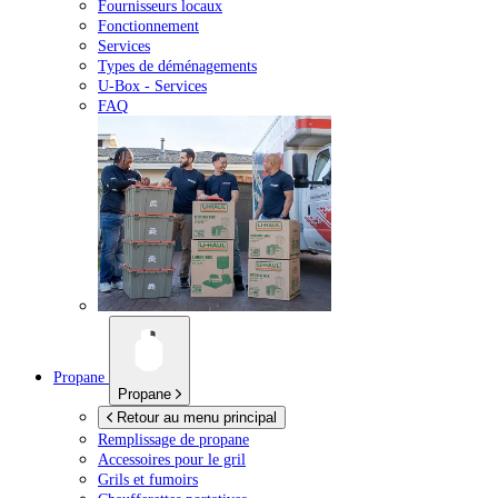
Fournisseurs locaux
Fonctionnement
Services
Types de déménagements
U-Box -
Services
FAQ
Propane
Propane
Retour au menu principal
Remplissage de propane
Accessoires pour le gril
Grils et fumoirs