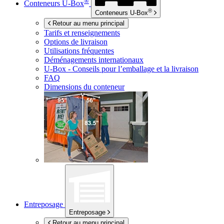
®
Conteneurs
U-Box
®
Conteneurs
U-Box
Retour au menu principal
Tarifs et renseignements
Options de livraison
Utilisations fréquentes
Déménagements internationaux
U-Box -
Conseils pour l’emballage et la livraison
FAQ
Dimensions du conteneur
Entreposage
Entreposage
Retour au menu principal