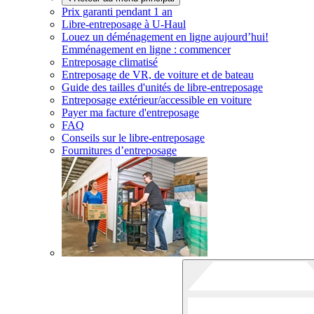
Prix garanti pendant 1 an
Libre-entreposage à
U-Haul
Louez un déménagement en ligne aujourd’hui!
Emménagement en ligne : commencer
Entreposage climatisé
Entreposage de VR, de voiture et de bateau
Guide des tailles d'unités de libre-entreposage
Entreposage extérieur/accessible en voiture
Payer ma facture d'entreposage
FAQ
Conseils sur le libre-entreposage
Fournitures d’entreposage