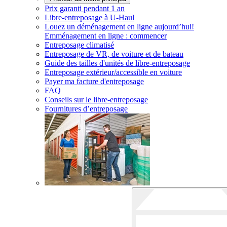
Prix garanti pendant 1 an
Libre-entreposage à
U-Haul
Louez un déménagement en ligne aujourd’hui!
Emménagement en ligne : commencer
Entreposage climatisé
Entreposage de VR, de voiture et de bateau
Guide des tailles d'unités de libre-entreposage
Entreposage extérieur/accessible en voiture
Payer ma facture d'entreposage
FAQ
Conseils sur le libre-entreposage
Fournitures d’entreposage