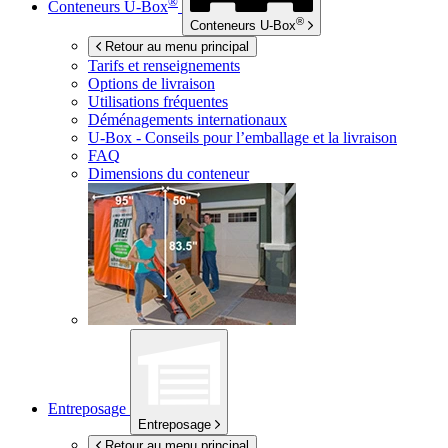
®
Conteneurs
U-Box
®
Conteneurs
U-Box
Retour au menu principal
Tarifs et renseignements
Options de livraison
Utilisations fréquentes
Déménagements internationaux
U-Box -
Conseils pour l’emballage et la livraison
FAQ
Dimensions du conteneur
Entreposage
Entreposage
Retour au menu principal