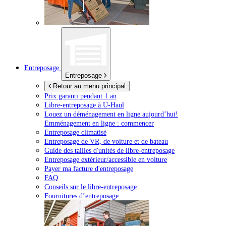
Entreposage
Entreposage
Retour au menu principal
Prix garanti pendant 1 an
Libre-entreposage à
U-Haul
Louez un déménagement en ligne aujourd’hui!
Emménagement en ligne : commencer
Entreposage climatisé
Entreposage de VR, de voiture et de bateau
Guide des tailles d'unités de libre-entreposage
Entreposage extérieur/accessible en voiture
Payer ma facture d'entreposage
FAQ
Conseils sur le libre-entreposage
Fournitures d’entreposage