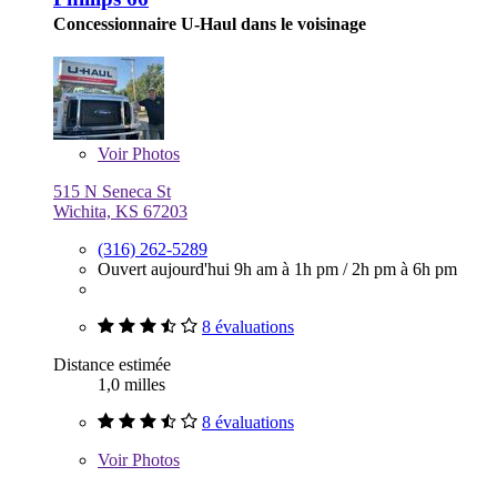
Concessionnaire U-Haul dans le voisinage
Voir
Photos
515 N Seneca St
Wichita, KS 67203
(316) 262-5289
Ouvert aujourd'hui
9h am à 1h pm
/
2h pm à 6h pm
8 évaluations
Distance estimée
1,0 milles
8 évaluations
Voir
Photos