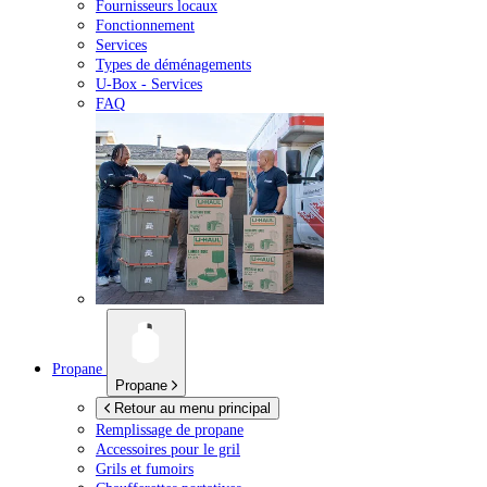
Fournisseurs locaux
Fonctionnement
Services
Types de déménagements
U-Box -
Services
FAQ
Propane
Propane
Retour au menu principal
Remplissage de propane
Accessoires pour le gril
Grils et fumoirs