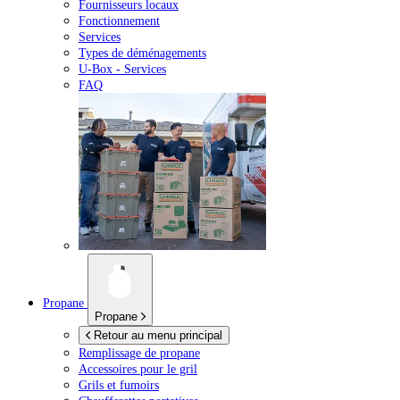
Fournisseurs locaux
Fonctionnement
Services
Types de déménagements
U-Box -
Services
FAQ
Propane
Propane
Retour au menu principal
Remplissage de propane
Accessoires pour le gril
Grils et fumoirs