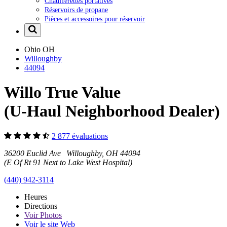
Chaufferettes portatives
Réservoirs de propane
Pièces et accessoires pour réservoir
Ohio
OH
Willoughby
44094
Willo True Value
(U-Haul Neighborhood Dealer)
2 877 évaluations
36200 Euclid Ave Willoughby, OH 44094
(E Of Rt 91 Next to Lake West Hospital)
(440) 942-3114
Heures
Directions
Voir
Photos
Voir le site Web