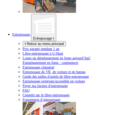
Entreposage
Entreposage
Retour au menu principal
Prix garanti pendant 1 an
Libre-entreposage à
U-Haul
Louez un déménagement en ligne aujourd’hui!
Emménagement en ligne : commencer
Entreposage climatisé
Entreposage de VR, de voiture et de bateau
Guide des tailles d'unités de libre-entreposage
Entreposage extérieur/accessible en voiture
Payer ma facture d'entreposage
FAQ
Conseils sur le libre-entreposage
Fournitures d’entreposage