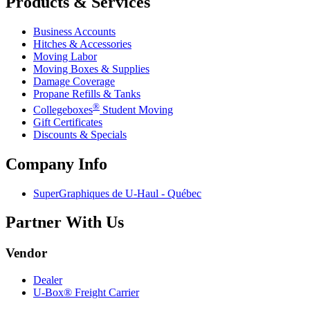
Products & Services
Business Accounts
Hitches & Accessories
Moving Labor
Moving Boxes & Supplies
Damage Coverage
Propane Refills & Tanks
®
Collegeboxes
Student Moving
Gift Certificates
Discounts & Specials
Company Info
SuperGraphiques de
U-Haul
- Québec
Partner With Us
Vendor
Dealer
U-Box® Freight Carrier