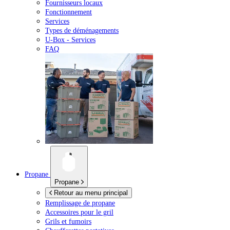
Fournisseurs locaux
Fonctionnement
Services
Types de déménagements
U-Box -
Services
FAQ
Propane
Propane
Retour au menu principal
Remplissage de propane
Accessoires pour le gril
Grils et fumoirs