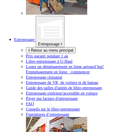
Entreposage
Entreposage
Retour au menu principal
Prix garanti pendant 1 an
Libre-entreposage à
U-Haul
Louez un déménagement en ligne aujourd’hui!
Emménagement en ligne : commencer
Entreposage climatisé
Entreposage de VR, de voiture et de bateau
Guide des tailles d'unités de libre-entreposage
Entreposage extérieur/accessible en voiture
Payer ma facture d'entreposage
FAQ
Conseils sur le libre-entreposage
Fournitures d’entreposage