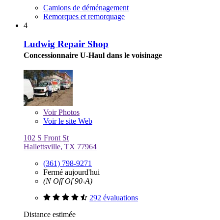
Camions de déménagement
Remorques et remorquage
4
Ludwig Repair Shop
Concessionnaire U-Haul dans le voisinage
Voir
Photos
Voir le site Web
102 S Front St
Hallettsville, TX 77964
(361) 798-9271
Fermé aujourd'hui
(N Off Of 90-A)
292 évaluations
Distance estimée