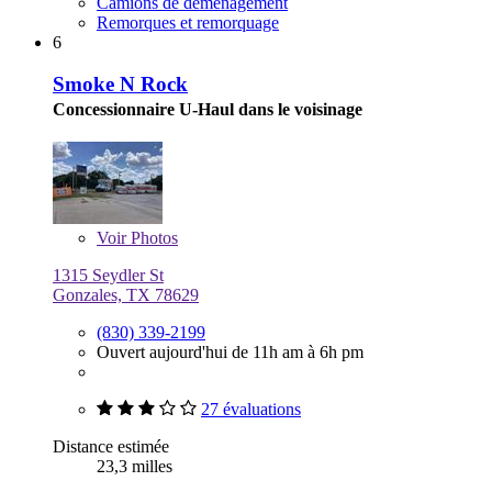
Camions de déménagement
Remorques et remorquage
6
Smoke N Rock
Concessionnaire U-Haul dans le voisinage
Voir
Photos
1315 Seydler St
Gonzales, TX 78629
(830) 339-2199
Ouvert aujourd'hui de 11h am à 6h pm
27 évaluations
Distance estimée
23,3 milles