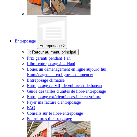
Entreposage
Entreposage
Retour au menu principal
Prix garanti pendant 1 an
Libre-entreposage à
U-Haul
Louez un déménagement en ligne aujourd’hui!
Emménagement en ligne : commencer
Entreposage climatisé
Entreposage de VR, de voiture et de bateau
Guide des tailles d'unités de libre-entreposage
Entreposage extérieur/accessible en voiture
Payer ma facture d'entreposage
FAQ
Conseils sur le libre-entreposage
Fournitures d’entreposage