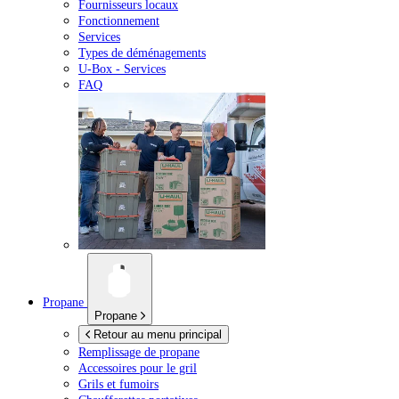
Fournisseurs locaux
Fonctionnement
Services
Types de déménagements
U-Box -
Services
FAQ
Propane
Propane
Retour au menu principal
Remplissage de propane
Accessoires pour le gril
Grils et fumoirs