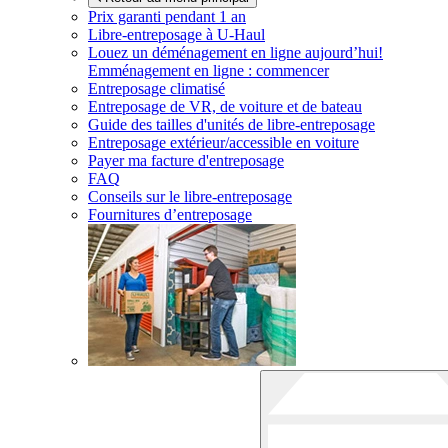
Prix garanti pendant 1 an
Libre-entreposage à
U-Haul
Louez un déménagement en ligne aujourd’hui!
Emménagement en ligne : commencer
Entreposage climatisé
Entreposage de VR, de voiture et de bateau
Guide des tailles d'unités de libre-entreposage
Entreposage extérieur/accessible en voiture
Payer ma facture d'entreposage
FAQ
Conseils sur le libre-entreposage
Fournitures d’entreposage