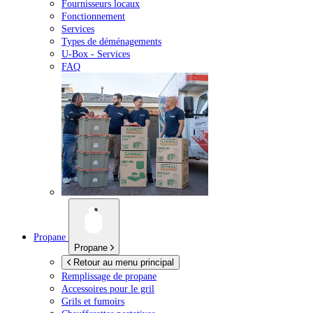
Fournisseurs locaux
Fonctionnement
Services
Types de déménagements
U-Box -
Services
FAQ
Propane
Propane
Retour au menu principal
Remplissage de propane
Accessoires pour le gril
Grils et fumoirs