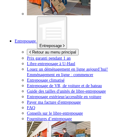
Entreposage
Entreposage
Retour au menu principal
Prix garanti pendant 1 an
Libre-entreposage à
U-Haul
Louez un déménagement en ligne aujourd’hui!
Emménagement en ligne : commencer
Entreposage climatisé
Entreposage de VR, de voiture et de bateau
Guide des tailles d'unités de libre-entreposage
Entreposage extérieur/accessible en voiture
Payer ma facture d'entreposage
FAQ
Conseils sur le libre-entreposage
Fournitures d’entreposage