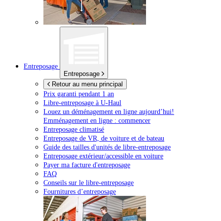
Entreposage
Entreposage
Retour au menu principal
Prix garanti pendant 1 an
Libre-entreposage à
U-Haul
Louez un déménagement en ligne aujourd’hui!
Emménagement en ligne : commencer
Entreposage climatisé
Entreposage de VR, de voiture et de bateau
Guide des tailles d'unités de libre-entreposage
Entreposage extérieur/accessible en voiture
Payer ma facture d'entreposage
FAQ
Conseils sur le libre-entreposage
Fournitures d’entreposage