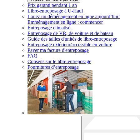
Prix garanti pendant 1 an
Libre-entreposage à
U-Haul
Louez un déménagement en ligne aujourd’hui!
Emménagement en ligne : commencer
Entreposage climatisé
Entreposage de VR, de voiture et de bateau
Guide des tailles d'unités de libre-entreposage
Entreposage extérieur/accessible en voiture
Payer ma facture d'entreposage
FAQ
Conseils sur le libre-entreposage
Fournitures d’entreposage