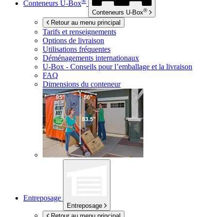
®
Conteneurs
U-Box
®
Conteneurs
U-Box
Retour au menu principal
Tarifs et renseignements
Options de livraison
Utilisations fréquentes
Déménagements internationaux
U-Box -
Conseils pour l’emballage et la livraison
FAQ
Dimensions du conteneur
Entreposage
Entreposage
Retour au menu principal