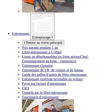
Entreposage
Entreposage
Retour au menu principal
Prix garanti pendant 1 an
Libre-entreposage à
U-Haul
Louez un déménagement en ligne aujourd’hui!
Emménagement en ligne : commencer
Entreposage climatisé
Entreposage de VR, de voiture et de bateau
Guide des tailles d'unités de libre-entreposage
Entreposage extérieur/accessible en voiture
Payer ma facture d'entreposage
FAQ
Conseils sur le libre-entreposage
Fournitures d’entreposage