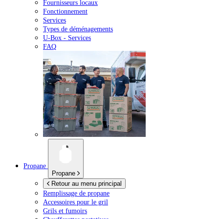
Fournisseurs locaux
Fonctionnement
Services
Types de déménagements
U-Box -
Services
FAQ
Propane
Propane
Retour au menu principal
Remplissage de propane
Accessoires pour le gril
Grils et fumoirs