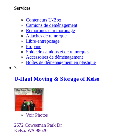
Services
Conteneurs U-Box
Camions de déménagement
Remorques et remorquage
Attaches de remorque
Libre-entreposage
Propane
Solde de camions et de remorques
Accessoires de déménagement
Boîtes de déménagement en plastique
3
U-Haul Moving & Storage of Kelso
Voir
Photos
2672 Coweeman Park Dr
Kelso, WA 98626