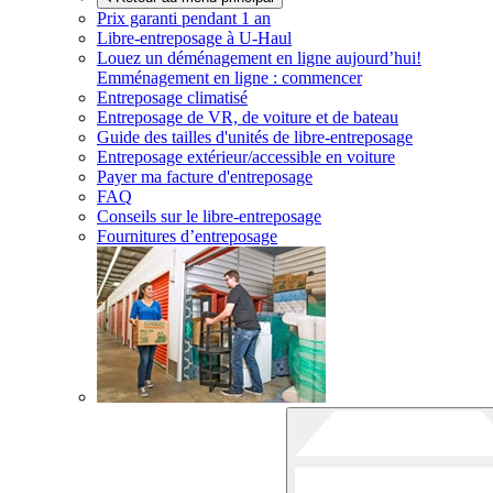
Prix garanti pendant 1 an
Libre-entreposage à
U-Haul
Louez un déménagement en ligne aujourd’hui!
Emménagement en ligne : commencer
Entreposage climatisé
Entreposage de VR, de voiture et de bateau
Guide des tailles d'unités de libre-entreposage
Entreposage extérieur/accessible en voiture
Payer ma facture d'entreposage
FAQ
Conseils sur le libre-entreposage
Fournitures d’entreposage