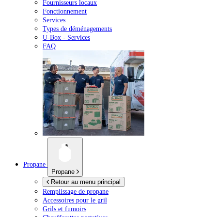
Fournisseurs locaux
Fonctionnement
Services
Types de déménagements
U-Box -
Services
FAQ
Propane
Propane
Retour au menu principal
Remplissage de propane
Accessoires pour le gril
Grils et fumoirs