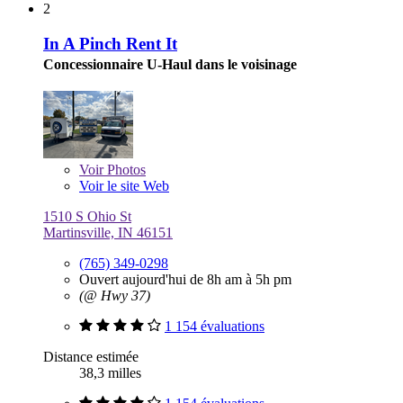
2
In A Pinch Rent It
Concessionnaire U-Haul dans le voisinage
Voir
Photos
Voir le site Web
1510 S Ohio St
Martinsville, IN 46151
(765) 349-0298
Ouvert aujourd'hui de 8h am à 5h pm
(@ Hwy 37)
1 154 évaluations
Distance estimée
38,3 milles