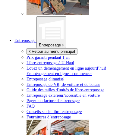
Entreposage
Entreposage
Retour au menu principal
Prix garanti pendant 1 an
Libre-entreposage à
U-Haul
Louez un déménagement en ligne aujourd’hui!
Emménagement en ligne : commencer
Entreposage climatisé
Entreposage de VR, de voiture et de bateau
Guide des tailles d'unités de libre-entreposage
Entreposage extérieur/accessible en voiture
Payer ma facture d'entreposage
FAQ
Conseils sur le libre-entreposage
Fournitures d’entreposage