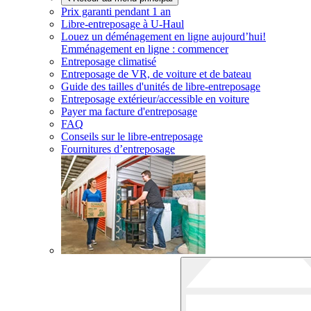
Prix garanti pendant 1 an
Libre-entreposage à
U-Haul
Louez un déménagement en ligne aujourd’hui!
Emménagement en ligne : commencer
Entreposage climatisé
Entreposage de VR, de voiture et de bateau
Guide des tailles d'unités de libre-entreposage
Entreposage extérieur/accessible en voiture
Payer ma facture d'entreposage
FAQ
Conseils sur le libre-entreposage
Fournitures d’entreposage