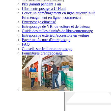
Prix garanti pendant 1 an
Libre-entreposage à
U-Haul
Louez un déménagement en ligne aujourd’hui!
Emménagement en ligne : commencer
Entreposage climatisé
Entreposage de VR, de voiture et de bateau
Guide des tailles d'unités de libre-entreposage
Entreposage extérieur/accessible en voiture
Payer ma facture d'entreposage
FAQ
Conseils sur le libre-entreposage
Fournitures d’entreposage