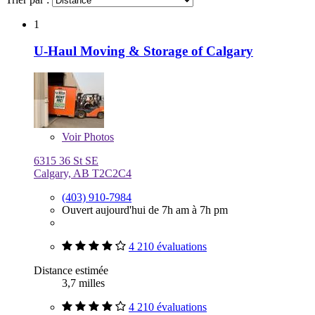
1
U-Haul Moving & Storage of Calgary
Voir
Photos
6315 36 St SE
Calgary, AB T2C2C4
(403) 910-7984
Ouvert aujourd'hui de 7h am à 7h pm
4 210 évaluations
Distance estimée
3,7 milles
4 210 évaluations