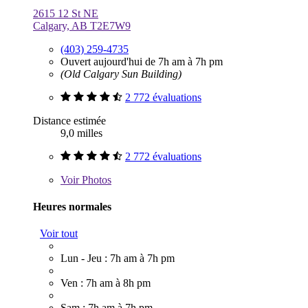
2615 12 St NE
Calgary, AB T2E7W9
(403) 259-4735
Ouvert aujourd'hui de 7h am à 7h pm
(Old Calgary Sun Building)
2 772 évaluations
Distance estimée
9,0 milles
2 772 évaluations
Voir
Photos
Heures normales
Voir tout
Lun - Jeu : 7h am à 7h pm
Ven : 7h am à 8h pm
Sam : 7h am à 7h pm