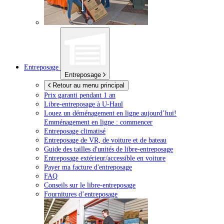
Entreposage
Entreposage
Retour au menu principal
Prix garanti pendant 1 an
Libre-entreposage à
U-Haul
Louez un déménagement en ligne aujourd’hui!
Emménagement en ligne : commencer
Entreposage climatisé
Entreposage de VR, de voiture et de bateau
Guide des tailles d'unités de libre-entreposage
Entreposage extérieur/accessible en voiture
Payer ma facture d'entreposage
FAQ
Conseils sur le libre-entreposage
Fournitures d’entreposage