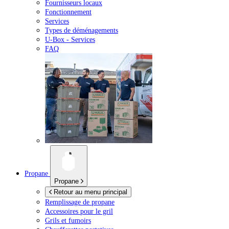
Fournisseurs locaux
Fonctionnement
Services
Types de déménagements
U-Box -
Services
FAQ
Propane
Propane
Retour au menu principal
Remplissage de propane
Accessoires pour le gril
Grils et fumoirs