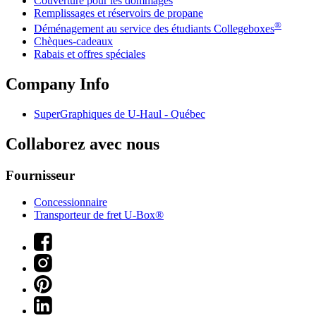
Couverture pour les dommages
Remplissages et réservoirs de propane
®
Déménagement au service des étudiants Collegeboxes
Chèques-cadeaux
Rabais et offres spéciales
Company Info
SuperGraphiques de
U-Haul
- Québec
Collaborez avec nous
Fournisseur
Concessionnaire
Transporteur de fret U-Box®