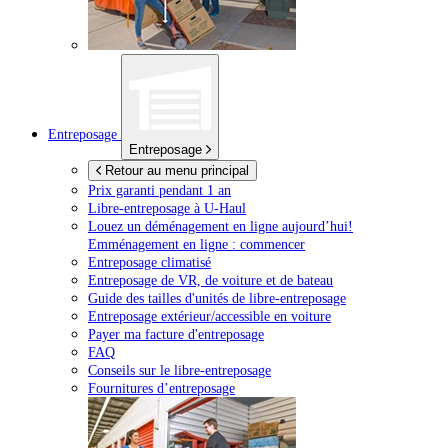
Entreposage
Entreposage
Retour au menu principal
Prix garanti pendant 1 an
Libre-entreposage à
U-Haul
Louez un déménagement en ligne aujourd’hui!
Emménagement en ligne : commencer
Entreposage climatisé
Entreposage de VR, de voiture et de bateau
Guide des tailles d'unités de libre-entreposage
Entreposage extérieur/accessible en voiture
Payer ma facture d'entreposage
FAQ
Conseils sur le libre-entreposage
Fournitures d’entreposage