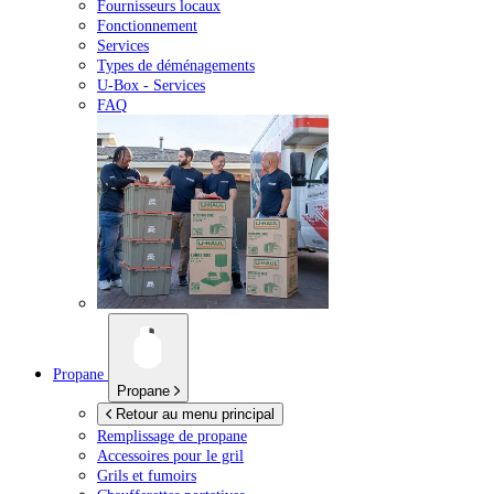
Fournisseurs locaux
Fonctionnement
Services
Types de déménagements
U-Box -
Services
FAQ
Propane
Propane
Retour au menu principal
Remplissage de propane
Accessoires pour le gril
Grils et fumoirs