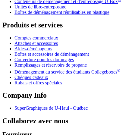
Conteneurs de déménagement et d'entreposage
U-Box
Unités de libre-entreposage
Boîtes de déménagement réutilisables en plastique
Produits et services
Comptes commerciaux
Attaches et accessoires
Aides-déménageurs
Boîtes et accessoires de déménagement
Couverture pour les dommages
Remplissages et réservoirs de propane
®
Déménagement au service des étudiants Collegeboxes
Chèques-cadeaux
Rabais et offres spéciales
Company Info
SuperGraphiques de
U-Haul
- Québec
Collaborez avec nous
Fournisseur