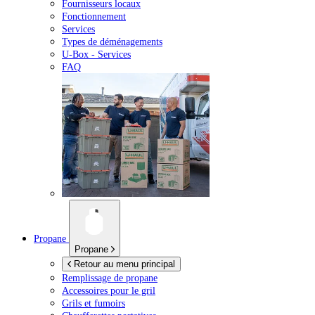
Fournisseurs locaux
Fonctionnement
Services
Types de déménagements
U-Box -
Services
FAQ
Propane
Propane
Retour au menu principal
Remplissage de propane
Accessoires pour le gril
Grils et fumoirs