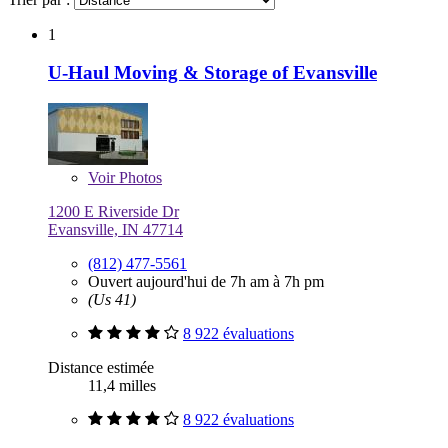
1
U-Haul Moving & Storage of Evansville
Voir
Photos
1200 E Riverside Dr
Evansville, IN 47714
(812) 477-5561
Ouvert aujourd'hui de 7h am à 7h pm
(Us 41)
8 922 évaluations
Distance estimée
11,4 milles
8 922 évaluations