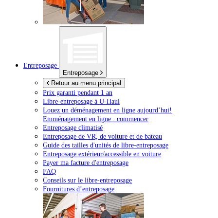
Entreposage
Entreposage
Retour au menu principal
Prix garanti pendant 1 an
Libre-entreposage à
U-Haul
Louez un déménagement en ligne aujourd’hui!
Emménagement en ligne : commencer
Entreposage climatisé
Entreposage de VR, de voiture et de bateau
Guide des tailles d'unités de libre-entreposage
Entreposage extérieur/accessible en voiture
Payer ma facture d'entreposage
FAQ
Conseils sur le libre-entreposage
Fournitures d’entreposage