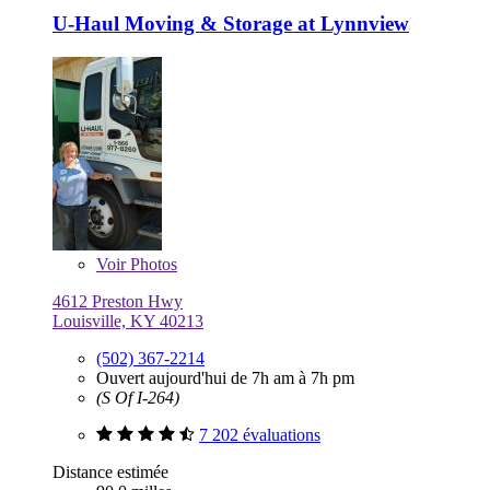
U-Haul Moving & Storage at Lynnview
Voir
Photos
4612 Preston Hwy
Louisville, KY 40213
(502) 367-2214
Ouvert aujourd'hui de 7h am à 7h pm
(S Of I-264)
7 202 évaluations
Distance estimée