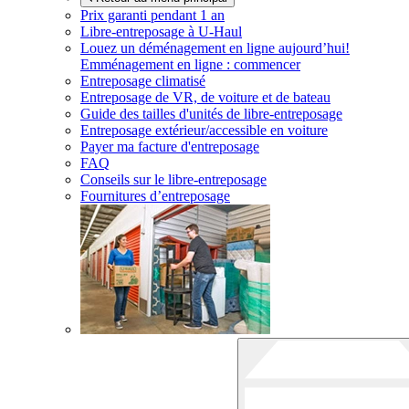
Prix garanti pendant 1 an
Libre-entreposage à
U-Haul
Louez un déménagement en ligne aujourd’hui!
Emménagement en ligne : commencer
Entreposage climatisé
Entreposage de VR, de voiture et de bateau
Guide des tailles d'unités de libre-entreposage
Entreposage extérieur/accessible en voiture
Payer ma facture d'entreposage
FAQ
Conseils sur le libre-entreposage
Fournitures d’entreposage