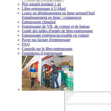
Prix garanti pendant 1 an
Libre-entreposage à
U-Haul
Louez un déménagement en ligne aujourd’hui!
Emménagement en ligne : commencer
Entreposage climatisé
Entreposage de VR, de voiture et de bateau
Guide des tailles d'unités de libre-entreposage
Entreposage extérieur/accessible en voiture
Payer ma facture d'entreposage
FAQ
Conseils sur le libre-entreposage
Fournitures d’entreposage