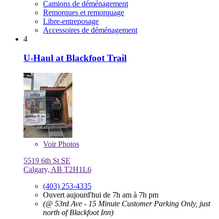
Camions de déménagement
Remorques et remorquage
Libre-entreposage
Accessoires de déménagement
4
U-Haul at Blackfoot Trail
Voir
Photos
5519 6th St SE
Calgary, AB T2H1L6
(403) 253-4335
Ouvert aujourd'hui de 7h am à 7h pm
(@ 53rd Ave - 15 Minute Customer Parking Only, just
north of Blackfoot Inn)