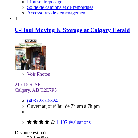
Libre-entreposage
Solde de camions et de remorques
Accessoires de déménagement
3
U-Haul Moving & Storage at Calgary Herald
Voir
Photos
215 16 St SE
Calgary, AB T2E7P5
(403) 285-6824
Ouvert aujourd'hui de 7h am à 7h pm
1 107 évaluations
Distance estimée