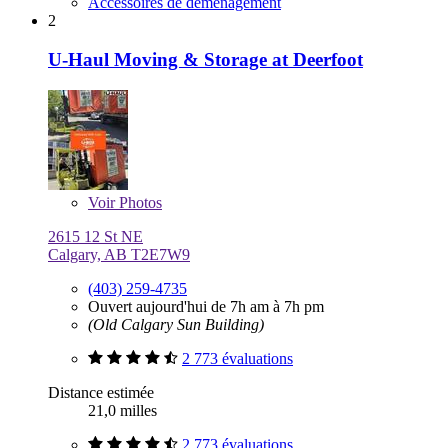
Accessoires de déménagement
2
U-Haul Moving & Storage at Deerfoot
Voir
Photos
2615 12 St NE
Calgary, AB T2E7W9
(403) 259-4735
Ouvert aujourd'hui de 7h am à 7h pm
(Old Calgary Sun Building)
2 773 évaluations
Distance estimée
21,0 milles
2 773 évaluations