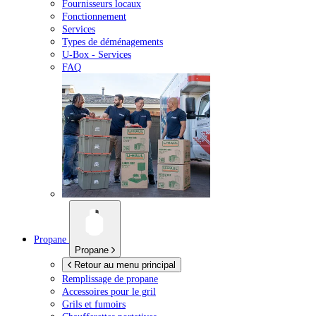
Fournisseurs locaux
Fonctionnement
Services
Types de déménagements
U-Box -
Services
FAQ
Propane
Propane
Retour au menu principal
Remplissage de propane
Accessoires pour le gril
Grils et fumoirs