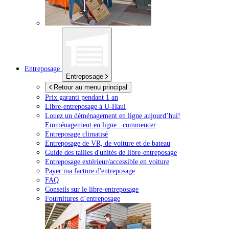
Entreposage
Entreposage
Retour au menu principal
Prix garanti pendant 1 an
Libre-entreposage à
U-Haul
Louez un déménagement en ligne aujourd’hui!
Emménagement en ligne : commencer
Entreposage climatisé
Entreposage de VR, de voiture et de bateau
Guide des tailles d'unités de libre-entreposage
Entreposage extérieur/accessible en voiture
Payer ma facture d'entreposage
FAQ
Conseils sur le libre-entreposage
Fournitures d’entreposage