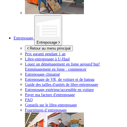
Entreposage
Entreposage
Retour au menu principal
Prix garanti pendant 1 an
Libre-entreposage à
U-Haul
Louez un déménagement en ligne aujourd’hui!
Emménagement en ligne : commencer
Entreposage climatisé
Entreposage de VR, de voiture et de bateau
Guide des tailles d'unités de libre-entreposage
Entreposage extérieur/accessible en voiture
Payer ma facture d'entreposage
FAQ
Conseils sur le libre-entreposage
Fournitures d’entreposage