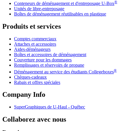
®
Conteneurs de déménagement et d'entreposage
U-Box
Unités de libre-entreposage
Boîtes de déménagement réutilisables en plastique
Produits et services
Comptes commerciaux
Attaches et accessoires
Aides-déménageurs
Boîtes et accessoires de déménagement
Couverture pour les dommages
Remplissages et réservoirs de propane
®
Déménagement au service des étudiants Collegeboxes
Chèques-cadeaux
Rabais et offres spéciales
Company Info
SuperGraphiques de
U-Haul
- Québec
Collaborez avec nous