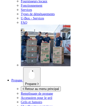
Fournisseurs locaux
Fonctionnement
Services
Types de déménagements
U-Box -
Services
FAQ
Propane
Propane
Retour au menu principal
Remplissage de propane
Accessoires pour le gril
Grils et fumoirs