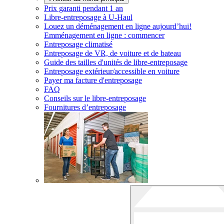
Prix garanti pendant 1 an
Libre-entreposage à
U-Haul
Louez un déménagement en ligne aujourd’hui!
Emménagement en ligne : commencer
Entreposage climatisé
Entreposage de VR, de voiture et de bateau
Guide des tailles d'unités de libre-entreposage
Entreposage extérieur/accessible en voiture
Payer ma facture d'entreposage
FAQ
Conseils sur le libre-entreposage
Fournitures d’entreposage