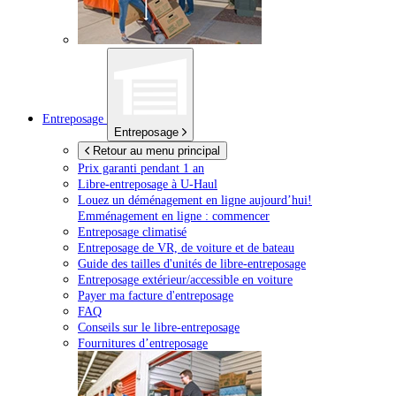
Entreposage
Entreposage
Retour au menu principal
Prix garanti pendant 1 an
Libre-entreposage à
U-Haul
Louez un déménagement en ligne aujourd’hui!
Emménagement en ligne : commencer
Entreposage climatisé
Entreposage de VR, de voiture et de bateau
Guide des tailles d'unités de libre-entreposage
Entreposage extérieur/accessible en voiture
Payer ma facture d'entreposage
FAQ
Conseils sur le libre-entreposage
Fournitures d’entreposage