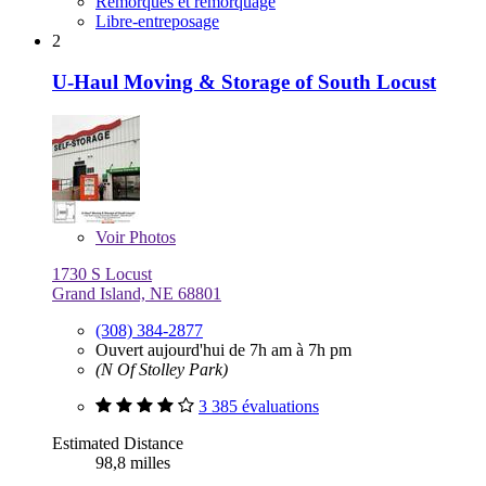
Remorques et remorquage
Libre-entreposage
2
U-Haul Moving & Storage of South Locust
Voir
Photos
1730 S Locust
Grand Island, NE 68801
(308) 384-2877
Ouvert aujourd'hui de 7h am à 7h pm
(N Of Stolley Park)
3 385 évaluations
Estimated Distance
98,8 milles