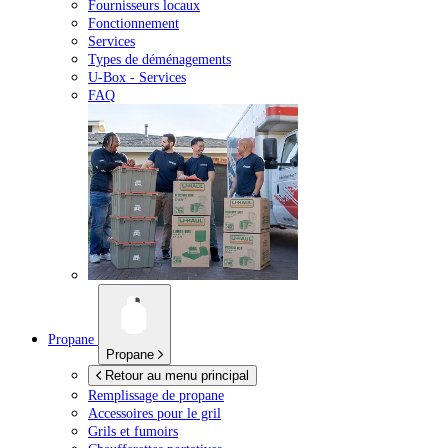
Fournisseurs locaux
Fonctionnement
Services
Types de déménagements
U-Box -
Services
FAQ
Propane
Propane
Retour au menu principal
Remplissage de propane
Accessoires pour le gril
Grils et fumoirs