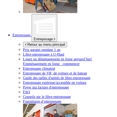
Entreposage
Entreposage
Retour au menu principal
Prix garanti pendant 1 an
Libre-entreposage à
U-Haul
Louez un déménagement en ligne aujourd’hui!
Emménagement en ligne : commencer
Entreposage climatisé
Entreposage de VR, de voiture et de bateau
Guide des tailles d'unités de libre-entreposage
Entreposage extérieur/accessible en voiture
Payer ma facture d'entreposage
FAQ
Conseils sur le libre-entreposage
Fournitures d’entreposage