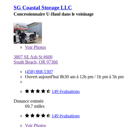
SG Coastal Storage LLC
Concessionnaire U-Haul dans le voisinage
Voir
Photos
3807 SE Ash St #600
South Beach, OR 97366
(458) 868-5307
Ouvert aujourd'hui
8h30 am à 12h pm
/
1h pm à 5h pm
149 évaluations
Distance estimée
69,7 milles
149 évaluations
Voir
Photos