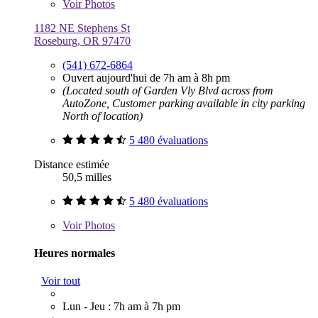
Voir
Photos
1182 NE Stephens St
Roseburg, OR 97470
(541) 672-6864
Ouvert aujourd'hui de 7h am à 8h pm
(Located south of Garden Vly Blvd across from
AutoZone, Customer parking available in city parking
North of location)
5 480 évaluations
Distance estimée
50,5 milles
5 480 évaluations
Voir
Photos
Heures normales
Voir tout
Lun - Jeu : 7h am à 7h pm