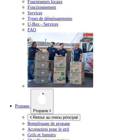
Fournisseurs locaux
Fonctionnement
Services
Types de déménagements
U-Box -
Services
FAQ
Propane
Propane
Retour au menu principal
Remplissage de propane
Accessoires pour le gril
Grils et fumoirs