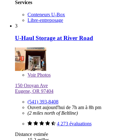
Services
Conteneurs U-Box
Libre-entreposage
3
U-Haul Storage at River Road
Voir
Photos
150 Oroyan Ave
Eugene, OR 97404
(541) 393-8408
Ouvert aujourd'hui de 7h am à 8h pm
(2 miles north of Beltline)
4 273 évaluations
Distance estimée
15,2 milles