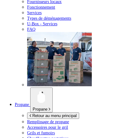
Fournisseurs locaux
Fonctionnement
Services
Types de déménagements
U-Box -
Services
FAQ
Propane
Propane
Retour au menu principal
Remplissage de propane
Accessoires pour le gril
Grils et fumoirs