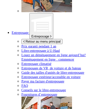
Entreposage
Entreposage
Retour au menu principal
Prix garanti pendant 1 an
Libre-entreposage à
U-Haul
Louez un déménagement en ligne aujourd’hui!
Emménagement en ligne : commencer
Entreposage climatisé
Entreposage de VR, de voiture et de bateau
Guide des tailles d'unités de libre-entreposage
Entreposage extérieur/accessible en voiture
Payer ma facture d'entreposage
FAQ
Conseils sur le libre-entreposage
Fournitures d’entreposage