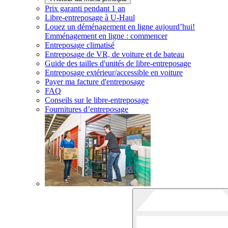
Prix garanti pendant 1 an
Libre-entreposage à
U-Haul
Louez un déménagement en ligne aujourd’hui!
Emménagement en ligne : commencer
Entreposage climatisé
Entreposage de VR, de voiture et de bateau
Guide des tailles d'unités de libre-entreposage
Entreposage extérieur/accessible en voiture
Payer ma facture d'entreposage
FAQ
Conseils sur le libre-entreposage
Fournitures d’entreposage