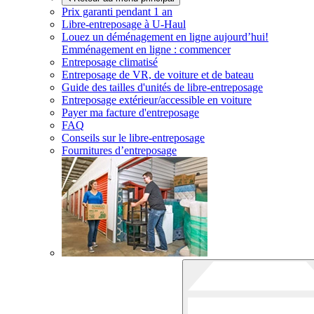
Prix garanti pendant 1 an
Libre-entreposage à
U-Haul
Louez un déménagement en ligne aujourd’hui!
Emménagement en ligne : commencer
Entreposage climatisé
Entreposage de VR, de voiture et de bateau
Guide des tailles d'unités de libre-entreposage
Entreposage extérieur/accessible en voiture
Payer ma facture d'entreposage
FAQ
Conseils sur le libre-entreposage
Fournitures d’entreposage