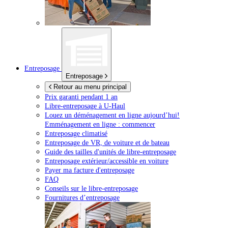
Entreposage
Entreposage
Retour au menu principal
Prix garanti pendant 1 an
Libre-entreposage à
U-Haul
Louez un déménagement en ligne aujourd’hui!
Emménagement en ligne : commencer
Entreposage climatisé
Entreposage de VR, de voiture et de bateau
Guide des tailles d'unités de libre-entreposage
Entreposage extérieur/accessible en voiture
Payer ma facture d'entreposage
FAQ
Conseils sur le libre-entreposage
Fournitures d’entreposage