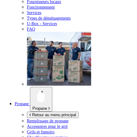
Fournisseurs locaux
Fonctionnement
Services
Types de déménagements
U-Box -
Services
FAQ
Propane
Propane
Retour au menu principal
Remplissage de propane
Accessoires pour le gril
Grils et fumoirs