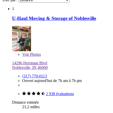
1
U-Haul Moving & Storage of Noblesville
Voir
Photos
14296 Herriman Blvd
Noblesville, IN 46060
(317) 770-0113
Ouvert aujourd'hui de 7h am à 7h pm
2 938 évaluations
Distance estimée
21,2 milles