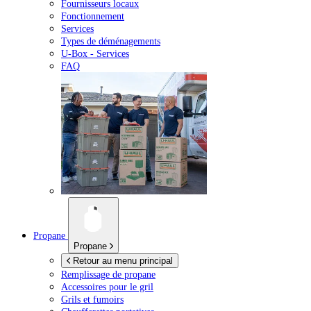
Fournisseurs locaux
Fonctionnement
Services
Types de déménagements
U-Box -
Services
FAQ
Propane
Propane
Retour au menu principal
Remplissage de propane
Accessoires pour le gril
Grils et fumoirs