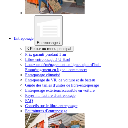
Entreposage
Entreposage
Retour au menu principal
Prix garanti pendant 1 an
Libre-entreposage à
U-Haul
Louez un déménagement en ligne aujourd’hui!
Emménagement en ligne : commencer
Entreposage climatisé
Entreposage de VR, de voiture et de bateau
Guide des tailles d'unités de libre-entreposage
Entreposage extérieur/accessible en voiture
Payer ma facture d'entreposage
FAQ
Conseils sur le libre-entreposage
Fournitures d’entreposage