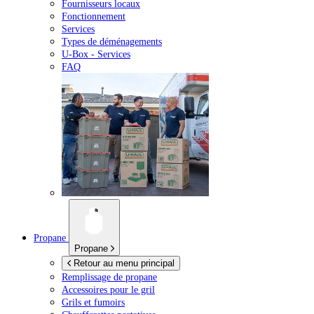
Fournisseurs locaux
Fonctionnement
Services
Types de déménagements
U-Box -
Services
FAQ
Propane
Propane
Retour au menu principal
Remplissage de propane
Accessoires pour le gril
Grils et fumoirs