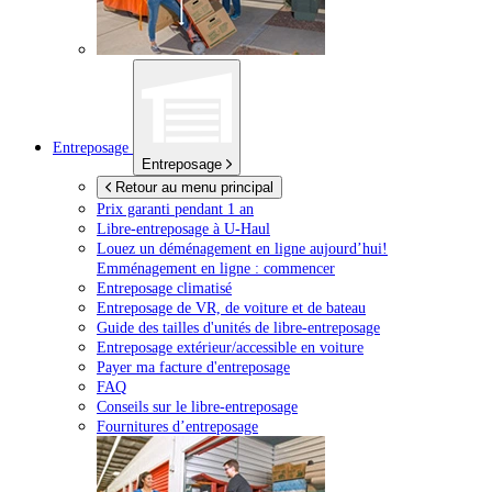
Entreposage
Entreposage
Retour au menu principal
Prix garanti pendant 1 an
Libre-entreposage à
U-Haul
Louez un déménagement en ligne aujourd’hui!
Emménagement en ligne : commencer
Entreposage climatisé
Entreposage de VR, de voiture et de bateau
Guide des tailles d'unités de libre-entreposage
Entreposage extérieur/accessible en voiture
Payer ma facture d'entreposage
FAQ
Conseils sur le libre-entreposage
Fournitures d’entreposage