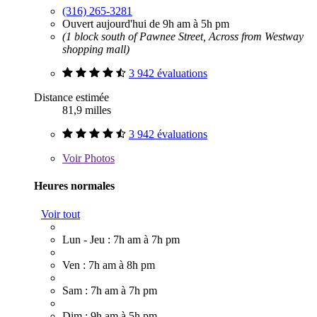
(316) 265-3281
Ouvert aujourd'hui de 9h am à 5h pm
(1 block south of Pawnee Street, Across from Westway
shopping mall)
3 942 évaluations
Distance estimée
81,9 milles
3 942 évaluations
Voir
Photos
Heures normales
Voir tout
Lun - Jeu : 7h am à 7h pm
Ven : 7h am à 8h pm
Sam : 7h am à 7h pm
Dim : 9h am à 5h pm