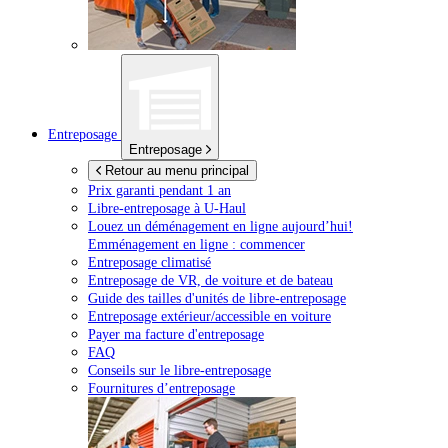
Entreposage
Entreposage
Retour au menu principal
Prix garanti pendant 1 an
Libre-entreposage à
U-Haul
Louez un déménagement en ligne aujourd’hui!
Emménagement en ligne : commencer
Entreposage climatisé
Entreposage de VR, de voiture et de bateau
Guide des tailles d'unités de libre-entreposage
Entreposage extérieur/accessible en voiture
Payer ma facture d'entreposage
FAQ
Conseils sur le libre-entreposage
Fournitures d’entreposage