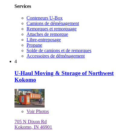
Services
Conteneurs U-Box
Camions de déménagement
Remorques et remorquage
Attaches de remorque
Libre-entreposage
Propane
Solde de camions et de remorques
Accessoires de déménagement
4
U-Haul Moving & Storage of Northwest
Kokomo
Voir
Photos
705 N Dixon Rd
Kokomo, IN 46901