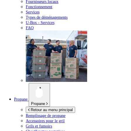
Fournisseurs locaux
Fonctionnement
Services
Types de déménagements
U-Box -
Services
FAQ
Propane
Propane
Retour au menu principal
Remplissage de propane
Accessoires pour le gril
Grils et fumoirs