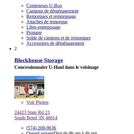
Conteneurs U-Box
Camions de déménagement
Remorques et remorquage
Attaches de remorque
Libre-entreposage
Propane
Solde de camions et de remorques
Accessoires de déménagement
2
Blockhouse Storage
Concessionnaire U-Haul dans le voisinage
Voir
Photos
24423 State Rd 23
South Bend, IN 46614
(574) 208-9636
Ouvert aujourd'hui de 9h am à 4h pm